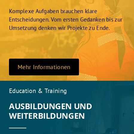
Komplexe Aufgaben brauchen klare
Entscheidungen. Vom ersten Gedanken bis zur
Umsetzung denken wir Projekte zu Ende.
Mehr Informationen
Education & Training
AUSBILDUNGEN UND
WEITERBILDUNGEN