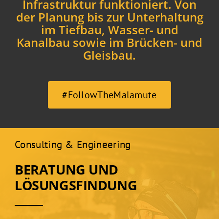
Infrastruktur funktioniert. Von
der Planung bis zur Unterhaltung
im Tiefbau, Wasser- und
Kanalbau sowie im Brücken- und
Gleisbau.
#FollowTheMalamute
Consulting & Engineering
BERATUNG UND
LÖSUNGSFINDUNG