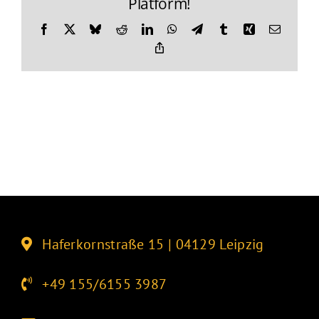
Platform!
Facebook
X
Bluesky
Reddit
LinkedIn
WhatsApp
Telegram
Tumblr
Xing
E-
Mail
Copy
Link
Haferkornstraße 15 | 04129 Leipzig
+49 155/6155 3987