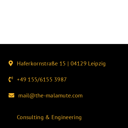
Haferkornstraße 15 | 04129 Leipzig
+49 155/6155 3987
mail@the-malamute.com
Consulting & Engineering