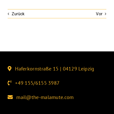
Zurück
Vor
Haferkornstraße 15 | 04129 Leipzig
+49 155/6155 3987
mail@the-malamute.com